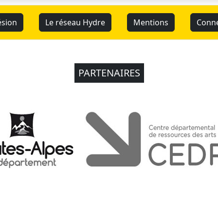
sion
Le réseau Hydre
Mentions
Conn
PARTENAIRES