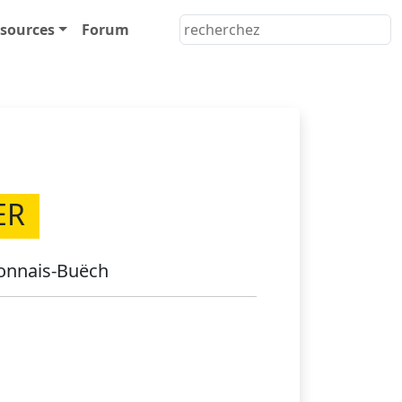
sources
Forum
ER
ronnais-Buëch