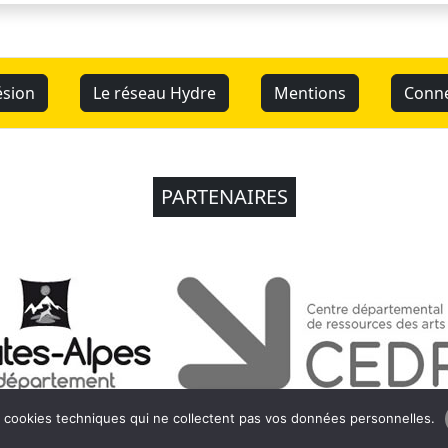
sion
Le réseau Hydre
Mentions
Conn
PARTENAIRES
s cookies techniques qui ne collectent pas vos données personnelles.