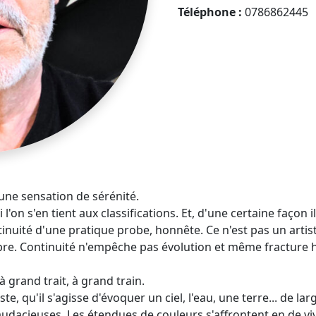
Téléphone :
0786862445
ne sensation de sérénité.
i l'on s'en tient aux classifications. Et, d'une certaine façon il
tinuité d'une pratique probe, honnête. Ce n'est pas un artist
propre. Continuité n'empêche pas évolution et même fracture h
 grand trait, à grand train.
e, qu'il s'agisse d'évoquer un ciel, l'eau, une terre... de l
audacieuses. Les étendues de couleurs s'affrontent en de v