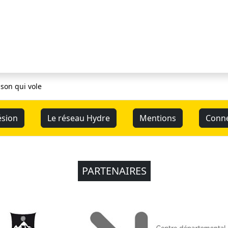
sson qui vole
sion
Le réseau Hydre
Mentions
Conn
PARTENAIRES