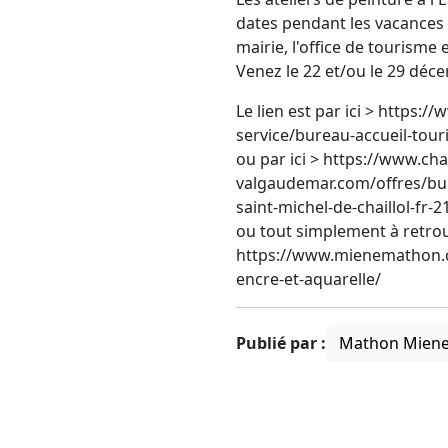
dates pendant les vacances d
mairie, l'office de touris
Venez le 22 et/ou le 29 déc
Le lien est par ici > https:
service/bureau-accueil-touri
ou par ici > https://www.c
valgaudemar.com/offres/bure
saint-michel-de-chaillol-fr-
ou tout simplement à retrou
https://www.mienemathon.c
encre-et-aquarelle/
Publié par :
Mathon Mien